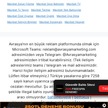
Mavibet Sorun Çözme
Mavibet Spor Bahisleri
Mavibet TV
Mavibet Tv Yayını
Mavibet Twitter
Mavibet Yeni Bahisçiler
Mavibet Özel Oyunlar
Mavibet Üyelik
Mavibet Üye Olma
Mavibet İletişim Bilgileri
Mavibet İnstagram
Mavibet Şikayet
Avrasya'nın en büyük reklam platformunda olmak için
Microsoft Teams:
reklam@avrasyamarketing.com
adresimizden veya Telegram: @Avrasyamarketing
adresimizden irtibat kurabilirsiniz. (Tek iletişim
adreslerimiz teams / telegram ve mail adresimizdir.
Harici hiçbir iletişim adresimiz bulunmamaktadır.
Lütfen itibar etmeyiniz.) Türkiye yasalarına göre 7258
sayılı kanun uyarınca yasa dışı bahis oynamanın
cezaları mevcuttur. Şu an bulunduğunuz site hiç bir
şekilde illegal bahis oyunları oynatmıyor ve oynamaya
aracı olmuyordur.
bahsineuyelik
|
betfokus
|
hipodromcasino
|
betebetgit
|
enbet
|
bluebahis
|
×
rulobet
|
betbiyotik