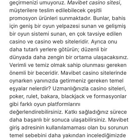
geçirmenizi umuyoruz.
Mavibet casino sitesi
,
müşterilere teslim edilebilecek çeşitli
promosyon ürünleri sunmaktadır. Bunlar, bahis
için geniş bir oyun yelpazesi sunan ve gelişmiş
bir oyun sistemi sunan, en çok tavsiye edilen
casino ve casino web siteleridir. Ayrıca onu
daha tutarlı yerlere götürün; düzenli bir
dünyada daha zengin bir ortama ulaşacaksınız.
Verimli ve temiz olmak sahip olunması gereken
önemli bir beceridir. Mavibet casino sitelerinde
oynarken yanınızda getirmeniz gereken temel
eşyalar nelerdir? Uzmanlığınızla casino siteleri,
poker, rulet, bakara, blackjack ve formasyonlar
gibi farklı oyun platformlarını
değerlendirebilirsiniz. Katkı sağladığınız sürece
daha başarılı bir sonuca ulaşabilirsiniz. Mavibet
giriş adresinin kullanılamaması olan bu sorunun
temel sebebini daha yakından incelediğimizde