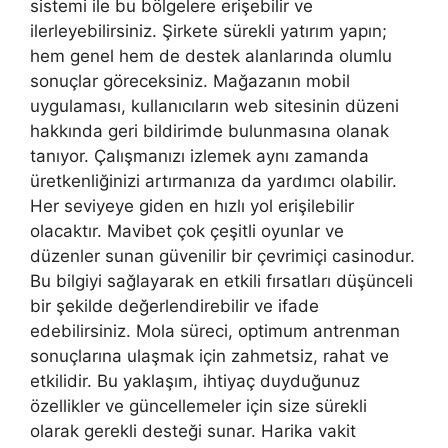
sistemi ile bu bölgelere erişebilir ve
ilerleyebilirsiniz. Şirkete sürekli yatırım yapın;
hem genel hem de destek alanlarında olumlu
sonuçlar göreceksiniz. Mağazanın mobil
uygulaması, kullanıcıların web sitesinin düzeni
hakkında geri bildirimde bulunmasına olanak
tanıyor. Çalışmanızı izlemek aynı zamanda
üretkenliğinizi artırmanıza da yardımcı olabilir.
Her seviyeye giden en hızlı yol erişilebilir
olacaktır. Mavibet çok çeşitli oyunlar ve
düzenler sunan güvenilir bir çevrimiçi casinodur.
Bu bilgiyi sağlayarak en etkili fırsatları düşünceli
bir şekilde değerlendirebilir ve ifade
edebilirsiniz. Mola süreci, optimum antrenman
sonuçlarına ulaşmak için zahmetsiz, rahat ve
etkilidir. Bu yaklaşım, ihtiyaç duyduğunuz
özellikler ve güncellemeler için size sürekli
olarak gerekli desteği sunar. Harika vakit