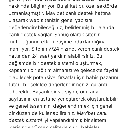
hakkında bilgi arıyor. Bu şirket bu özel sektörde
uzmanlaşmıştır. Mavibet canlı destek hattına
ulaşarak web sitenizin genel yapısını
değerlendirebileceğiniz, belirlenmiş bir alanda
canlı destek sağlar. Sonuç olarak sitenin
mutluluğunun etkili iletişime odaklandığına
inanılıyor. Sitenin 7/24 hizmet veren canlı destek
hattından 24 saat yardım alabilirsiniz. Bu
bağlamda bir destek sistemi oluşturmak,
kapsamlı bir eğitim almanızı ve gelecekte faydalı
olabilecek potansiyel fırsatlar için bahis pazarını
tutarlı bir şekilde değerlendirmenizi garanti
edecektir. Başarılı bir versiyon, onu ana
sayfasının en üstüne yerleştirerek oluşturulabilir
ve genel tasarımını değerlendirmek için genel
bir düzen de kullanabilirsiniz.
Mavibet canlı
destek sistemi
İyi yapılandırılmış bir sistem
içerisinde yüksek kalitede canlı bahisler