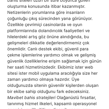
bahis siteleri uzun bir süre boyunca güven
oluşturma konusunda itibar kazanmıştır.
Netizenlerin yorumlarına göre insanların
çoğunluğu çıkış sürecinden yana görünüyor.
Özellikle çevrimiçi casinolarda ve oyun
platformlarında dolandırıcılık faaliyetleri ve
hilelerdeki artış göz önüne alındığında, bu
gelişmeleri dikkatle değerlendirmemiz çok
önemlidir. Canlı destek ekibi, güvenli para
çekme işlemlerine yardımcı olmak ve gelişmiş
güvenlik özelliklerine erişim sağlamak için günün
her saati hizmetinizdedir. Ekibimiz ister web
sitesi ister mobil uygulama aracılığıyla size her
zaman yardımcı olmaya hazırdır. Üye
olduğunuzda sitenin güvenilir kişilerden oluşan
bir ekibe sahip olduğunu fark edeceksiniz.
Mavibet bahis stratejileri
Olağanüstü fırsatlar,
tanınmış hizmet ilkeleri, kapsamlı operasyonel