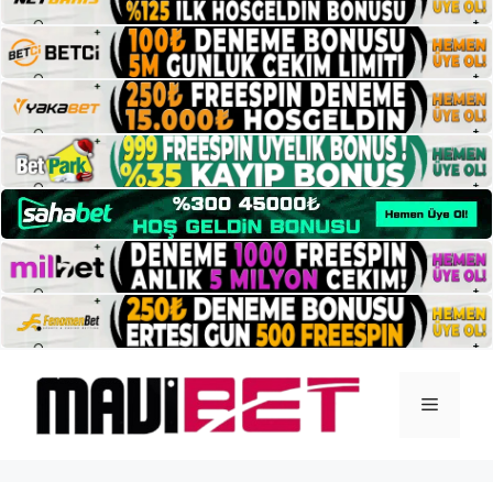
İçeriğe
atla
Menü