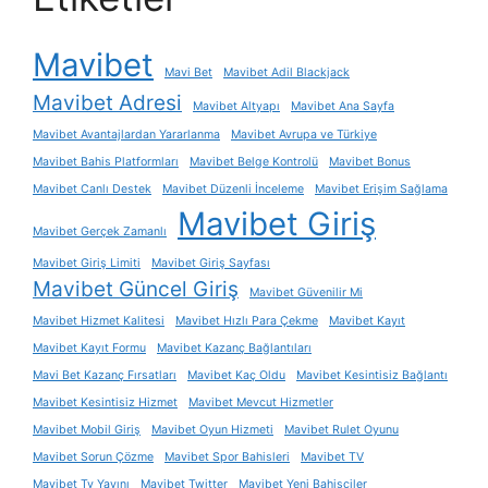
Mavibet
Mavi Bet
Mavibet Adil Blackjack
Mavibet Adresi
Mavibet Altyapı
Mavibet Ana Sayfa
Mavibet Avantajlardan Yararlanma
Mavibet Avrupa ve Türkiye
Mavibet Bahis Platformları
Mavibet Belge Kontrolü
Mavibet Bonus
Mavibet Canlı Destek
Mavibet Düzenli İnceleme
Mavibet Erişim Sağlama
Mavibet Giriş
Mavibet Gerçek Zamanlı
Mavibet Giriş Limiti
Mavibet Giriş Sayfası
Mavibet Güncel Giriş
Mavibet Güvenilir Mi
Mavibet Hizmet Kalitesi
Mavibet Hızlı Para Çekme
Mavibet Kayıt
Mavibet Kayıt Formu
Mavibet Kazanç Bağlantıları
Mavi Bet Kazanç Fırsatları
Mavibet Kaç Oldu
Mavibet Kesintisiz Bağlantı
Mavibet Kesintisiz Hizmet
Mavibet Mevcut Hizmetler
Mavibet Mobil Giriş
Mavibet Oyun Hizmeti
Mavibet Rulet Oyunu
Mavibet Sorun Çözme
Mavibet Spor Bahisleri
Mavibet TV
Mavibet Tv Yayını
Mavibet Twitter
Mavibet Yeni Bahisçiler