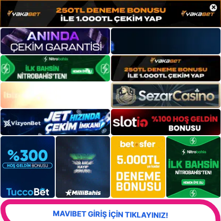
×
MAVIBET GİRİŞ İÇİN TIKLAYINIZ!