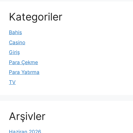
Kategoriler
Bahis
Casino
Giriş
Para Çekme
Para Yatırma
TV
Arşivler
Haziran 2026