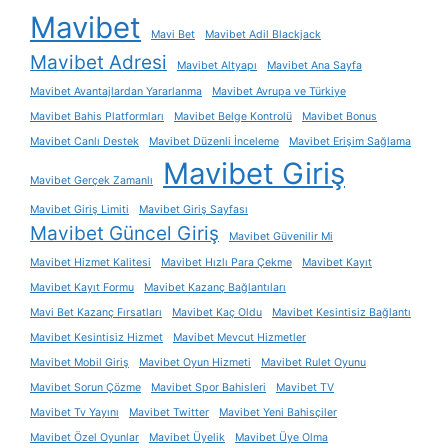
Mavibet
Mavi Bet
Mavibet Adil Blackjack
Mavibet Adresi
Mavibet Altyapı
Mavibet Ana Sayfa
Mavibet Avantajlardan Yararlanma
Mavibet Avrupa ve Türkiye
Mavibet Bahis Platformları
Mavibet Belge Kontrolü
Mavibet Bonus
Mavibet Canlı Destek
Mavibet Düzenli İnceleme
Mavibet Erişim Sağlama
Mavibet Giriş
Mavibet Gerçek Zamanlı
Mavibet Giriş Limiti
Mavibet Giriş Sayfası
Mavibet Güncel Giriş
Mavibet Güvenilir Mi
Mavibet Hizmet Kalitesi
Mavibet Hızlı Para Çekme
Mavibet Kayıt
Mavibet Kayıt Formu
Mavibet Kazanç Bağlantıları
Mavi Bet Kazanç Fırsatları
Mavibet Kaç Oldu
Mavibet Kesintisiz Bağlantı
Mavibet Kesintisiz Hizmet
Mavibet Mevcut Hizmetler
Mavibet Mobil Giriş
Mavibet Oyun Hizmeti
Mavibet Rulet Oyunu
Mavibet Sorun Çözme
Mavibet Spor Bahisleri
Mavibet TV
Mavibet Tv Yayını
Mavibet Twitter
Mavibet Yeni Bahisçiler
Mavibet Özel Oyunlar
Mavibet Üyelik
Mavibet Üye Olma