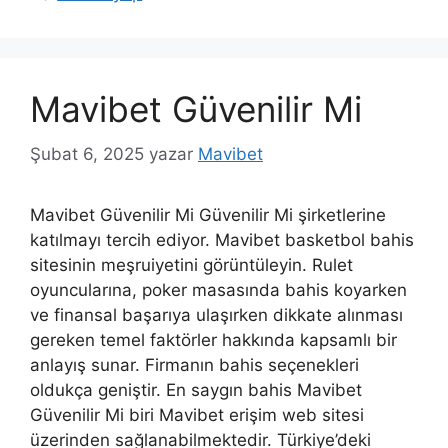
Mavibet Güvenilir Mi
Şubat 6, 2025
yazar
Mavibet
Mavibet Güvenilir Mi Güvenilir Mi şirketlerine
katılmayı tercih ediyor. Mavibet basketbol bahis
sitesinin meşruiyetini görüntüleyin. Rulet
oyuncularına, poker masasında bahis koyarken
ve finansal başarıya ulaşırken dikkate alınması
gereken temel faktörler hakkında kapsamlı bir
anlayış sunar. Firmanın bahis seçenekleri
oldukça geniştir. En saygın bahis Mavibet
Güvenilir Mi biri Mavibet erişim web sitesi
üzerinden sağlanabilmektedir. Türkiye’deki