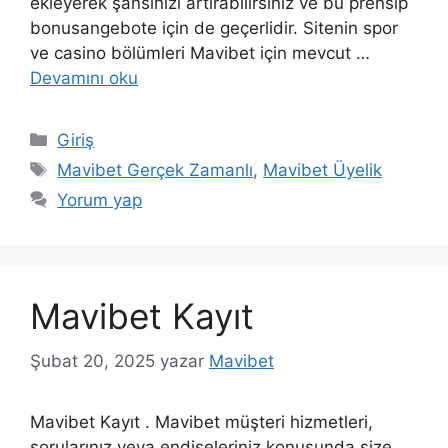
ekleyerek şansınızı artırabilirsiniz ve bu prensip
bonusangebote için de geçerlidir. Sitenin spor
ve casino bölümleri Mavibet için mevcut …
Devamını oku
Kategoriler
Giriş
Etiketler
Mavibet Gerçek Zamanlı
,
Mavibet Üyelik
Yorum yap
Mavibet Kayıt
Şubat 20, 2025
yazar
Mavibet
Mavibet Kayıt . Mavibet müşteri hizmetleri,
sorularınız veya endişeleriniz konusunda size