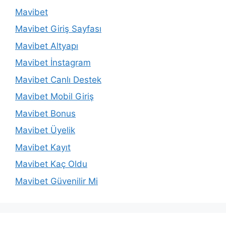
Mavibet
Mavibet Giriş Sayfası
Mavibet Altyapı
Mavibet İnstagram
Mavibet Canlı Destek
Mavibet Mobil Giriş
Mavibet Bonus
Mavibet Üyelik
Mavibet Kayıt
Mavibet Kaç Oldu
Mavibet Güvenilir Mi