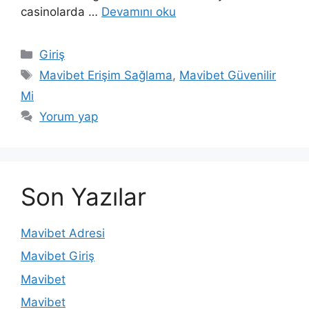
casinolarda …
Devamını oku
Kategoriler
Giriş
Etiketler
Mavibet Erişim Sağlama
,
Mavibet Güvenilir
Mi
Yorum yap
Son Yazılar
Mavibet Adresi
Mavibet Giriş
Mavibet
Mavibet