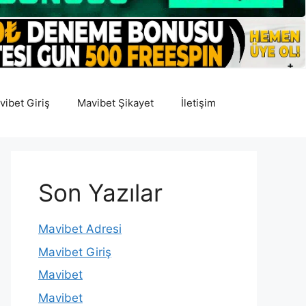
vibet Giriş
Mavibet Şikayet
İletişim
Son Yazılar
Mavibet Adresi
Mavibet Giriş
Mavibet
Mavibet