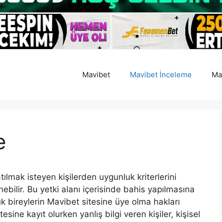
Mavibet
Mavibet İnceleme
Ma
e
ılmak isteyen kişilerden uygunluk kriterlerini
nebilir. Bu yetki alanı içerisinde bahis yapılmasına
ük bireylerin Mavibet sitesine üye olma hakları
e kayıt olurken yanlış bilgi veren kişiler, kişisel