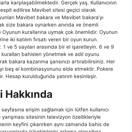
larla karşılaşabilmektedir. Gerçek yaş. Kullanıcının
espit edilirse Mavibet sitesi geçici olarak
 oyunları Mavibet bakara ve Mavibet bakara’yı
ak size bakara oynarken anında ve önemli
e Oyunun kurallarına uymak çok önemlidir. Oyunun
ine iki katılım fırsatı veren bir oyun kurun.
. 1 ve 5 sayıları arasında bir el işaretleyin. 6 ve 9
 kuralları bahisleri yönetmek ve adil oyunu
rak bakara kazanma şansınızı artırabilirsiniz. Her
yi beş el kombinasyonunu elde etmektir. Pokere
r. Hesap kurulduğunda yatırım kesinleşir.
mi Hakkında
 sayfasına erişim sağlamak için lütfen kullanıcı
n yarışması sitesinin televizyon özellikleriyle
lemenin keyfini çıkarırken aynı zamanda bahis de
okasyonlarda tüketimlerini artırma olanağına