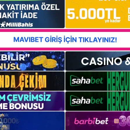
MAVIBET GİRİŞ İÇİN TIKLAYINIZ!