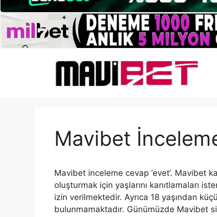
İçeriğe
atla
Mavibet İncelem
Mavibet inceleme cevap ‘evet’. Mavibet kat
oluşturmak için yaşlarını kanıtlamaları iste
izin verilmektedir. Ayrıca 18 yaşından küç
bulunmamaktadır. Günümüzde Mavibet sitesin