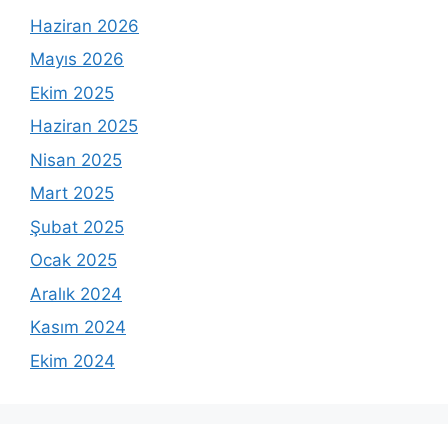
Haziran 2026
Mayıs 2026
Ekim 2025
Haziran 2025
Nisan 2025
Mart 2025
Şubat 2025
Ocak 2025
Aralık 2024
Kasım 2024
Ekim 2024