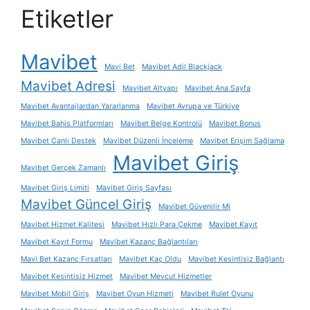
Etiketler
Mavibet
Mavi Bet
Mavibet Adil Blackjack
Mavibet Adresi
Mavibet Altyapı
Mavibet Ana Sayfa
Mavibet Avantajlardan Yararlanma
Mavibet Avrupa ve Türkiye
Mavibet Bahis Platformları
Mavibet Belge Kontrolü
Mavibet Bonus
Mavibet Canlı Destek
Mavibet Düzenli İnceleme
Mavibet Erişim Sağlama
Mavibet Giriş
Mavibet Gerçek Zamanlı
Mavibet Giriş Limiti
Mavibet Giriş Sayfası
Mavibet Güncel Giriş
Mavibet Güvenilir Mi
Mavibet Hizmet Kalitesi
Mavibet Hızlı Para Çekme
Mavibet Kayıt
Mavibet Kayıt Formu
Mavibet Kazanç Bağlantıları
Mavi Bet Kazanç Fırsatları
Mavibet Kaç Oldu
Mavibet Kesintisiz Bağlantı
Mavibet Kesintisiz Hizmet
Mavibet Mevcut Hizmetler
Mavibet Mobil Giriş
Mavibet Oyun Hizmeti
Mavibet Rulet Oyunu