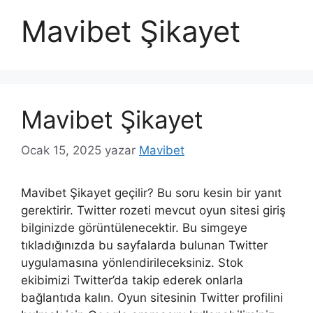
Mavibet Şikayet
Mavibet Şikayet
Ocak 15, 2025
yazar
Mavibet
Mavibet Şikayet geçilir? Bu soru kesin bir yanıt
gerektirir. Twitter rozeti mevcut oyun sitesi giriş
bilginizde görüntülenecektir. Bu simgeye
tıkladığınızda bu sayfalarda bulunan Twitter
uygulamasına yönlendirileceksiniz. Stok
ekibimizi Twitter’da takip ederek onlarla
bağlantıda kalın. Oyun sitesinin Twitter profilini