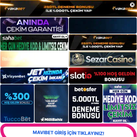
×
MAVIBET GİRİŞ İÇİN TIKLAYINIZ!