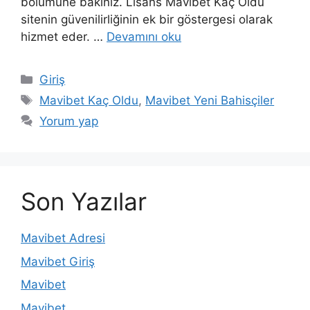
bölümüne bakınız. Lisans Mavibet Kaç Oldu
sitenin güvenilirliğinin ek bir göstergesi olarak
hizmet eder. …
Devamını oku
Kategoriler
Giriş
Etiketler
Mavibet Kaç Oldu
,
Mavibet Yeni Bahisçiler
Yorum yap
Son Yazılar
Mavibet Adresi
Mavibet Giriş
Mavibet
Mavibet