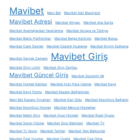
Mavibet
Mavi Bet
Mavibet Adil Blackjack
Mavibet Adresi
Mavibet Altyapı
Mavibet Ana Sayfa
Mavibet Avantajlardan Yararlanma
Mavibet Avrupa ve Türkiye
Mavibet Bahis Platformları
Mavibet Belge Kontrolü
Mavibet Bonus
Mavibet Canlı Destek
Mavibet Düzenli İnceleme
Mavibet Erişim Sağlama
Mavibet Giriş
Mavibet Gerçek Zamanlı
Mavibet Giriş Limiti
Mavibet Giriş Sayfası
Mavibet Güncel Giriş
Mavibet Güvenilir Mi
Mavibet Hizmet Kalitesi
Mavibet Hızlı Para Çekme
Mavibet Kayıt
Mavibet Kayıt Formu
Mavibet Kazanç Bağlantıları
Mavi Bet Kazanç Fırsatları
Mavibet Kaç Oldu
Mavibet Kesintisiz Bağlantı
Mavibet Kesintisiz Hizmet
Mavibet Mevcut Hizmetler
Mavibet Mobil Giriş
Mavibet Oyun Hizmeti
Mavibet Rulet Oyunu
Mavibet Sorun Çözme
Mavibet Spor Bahisleri
Mavibet TV
Mavibet Tv Yayını
Mavibet Twitter
Mavibet Yeni Bahisçiler
Mavibet Özel Oyunlar
Mavibet Üyelik
Mavibet Üye Olma