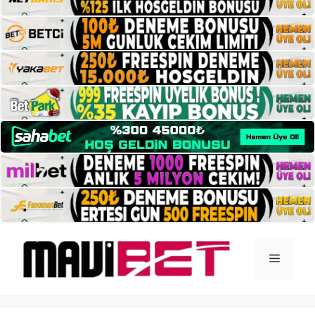
İçeriğe
atla
Menü