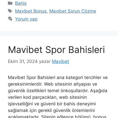
Kategoriler
Bahis
Etiketler
Mavibet Bonus
,
Mavibet Sorun Çözme
Yorum yap
Mavibet Spor Bahisleri
Ekim 31, 2024
yazar
Mavibet
Mavibet Spor Bahisleri ana kategori tercihler ve
gereksinimlerdir. Web sitesinin altyapısı ve
güvenlik özellikleri temel önkoşullardır. Aşağıda
verilen kod parçacıkları, web sitesinin
işlevselliğini ve güvenli bir bahis deneyimi
sağlamak için gerekli güvenlik önlemlerini
açıklamaktadır. Sitenin eğlence bölümü, bonus