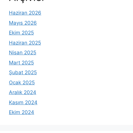
Haziran 2026
Mayıs 2026
Ekim 2025
Haziran 2025
Nisan 2025
Mart 2025
Şubat 2025
Ocak 2025
Aralık 2024
Kasım 2024
Ekim 2024