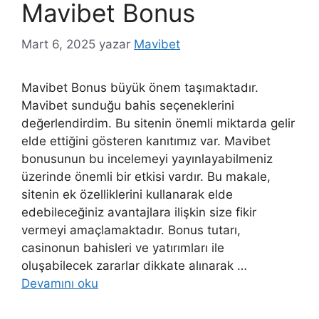
Mavibet Bonus
Mart 6, 2025
yazar
Mavibet
Mavibet Bonus büyük önem taşımaktadır.
Mavibet sunduğu bahis seçeneklerini
değerlendirdim. Bu sitenin önemli miktarda gelir
elde ettiğini gösteren kanıtımız var. Mavibet
bonusunun bu incelemeyi yayınlayabilmeniz
üzerinde önemli bir etkisi vardır. Bu makale,
sitenin ek özelliklerini kullanarak elde
edebileceğiniz avantajlara ilişkin size fikir
vermeyi amaçlamaktadır. Bonus tutarı,
casinonun bahisleri ve yatırımları ile
oluşabilecek zararlar dikkate alınarak …
Devamını oku