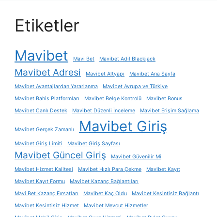
Etiketler
Mavibet
Mavi Bet
Mavibet Adil Blackjack
Mavibet Adresi
Mavibet Altyapı
Mavibet Ana Sayfa
Mavibet Avantajlardan Yararlanma
Mavibet Avrupa ve Türkiye
Mavibet Bahis Platformları
Mavibet Belge Kontrolü
Mavibet Bonus
Mavibet Canlı Destek
Mavibet Düzenli İnceleme
Mavibet Erişim Sağlama
Mavibet Giriş
Mavibet Gerçek Zamanlı
Mavibet Giriş Limiti
Mavibet Giriş Sayfası
Mavibet Güncel Giriş
Mavibet Güvenilir Mi
Mavibet Hizmet Kalitesi
Mavibet Hızlı Para Çekme
Mavibet Kayıt
Mavibet Kayıt Formu
Mavibet Kazanç Bağlantıları
Mavi Bet Kazanç Fırsatları
Mavibet Kaç Oldu
Mavibet Kesintisiz Bağlantı
Mavibet Kesintisiz Hizmet
Mavibet Mevcut Hizmetler