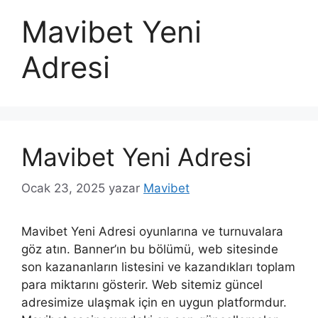
Mavibet Yeni
Adresi
Mavibet Yeni Adresi
Ocak 23, 2025
yazar
Mavibet
Mavibet Yeni Adresi oyunlarına ve turnuvalara
göz atın. Banner’ın bu bölümü, web sitesinde
son kazananların listesini ve kazandıkları toplam
para miktarını gösterir. Web sitemiz güncel
adresimize ulaşmak için en uygun platformdur.