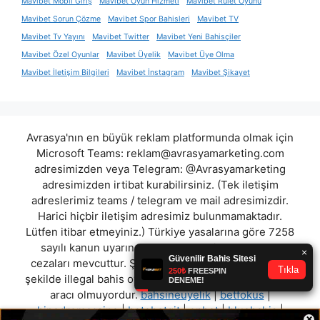
Mavibet Mobil Giriş
Mavibet Oyun Hizmeti
Mavibet Rulet Oyunu
Mavibet Sorun Çözme
Mavibet Spor Bahisleri
Mavibet TV
Mavibet Tv Yayını
Mavibet Twitter
Mavibet Yeni Bahisçiler
Mavibet Özel Oyunlar
Mavibet Üyelik
Mavibet Üye Olma
Mavibet İletişim Bilgileri
Mavibet İnstagram
Mavibet Şikayet
Avrasya'nın en büyük reklam platformunda olmak için
Microsoft Teams:
reklam@avrasyamarketing.com
adresimizden veya Telegram: @Avrasyamarketing
adresimizden irtibat kurabilirsiniz. (Tek iletişim
adreslerimiz teams / telegram ve mail adresimizdir.
Harici hiçbir iletişim adresimiz bulunmamaktadır.
Lütfen itibar etmeyiniz.) Türkiye yasalarına göre 7258
sayılı kanun uyarınca yasa dışı bahis oynamanın
cezaları mevcuttur. Şu an bulunduğunuz site hiç bir
şekilde illegal bahis oyunları oynatmıyor ve oynamaya
aracı olmuyordur.
bahsineuyelik
|
betfokus
|
hipodromcasino
|
betebetgit
|
enbet
|
bluebahis
|
×