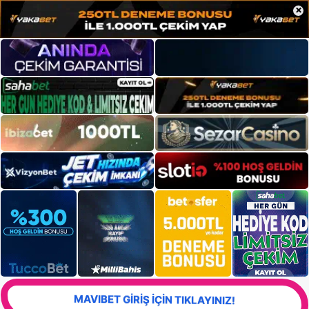
×
MAVIBET GİRİŞ İÇİN TIKLAYINIZ!