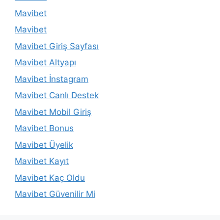
Mavibet
Mavibet
Mavibet Giriş Sayfası
Mavibet Altyapı
Mavibet İnstagram
Mavibet Canlı Destek
Mavibet Mobil Giriş
Mavibet Bonus
Mavibet Üyelik
Mavibet Kayıt
Mavibet Kaç Oldu
Mavibet Güvenilir Mi