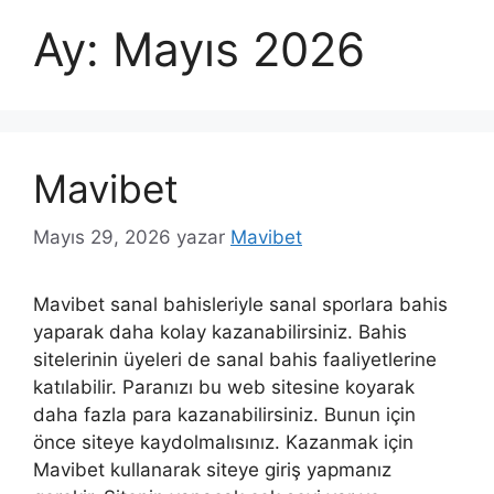
Ay:
Mayıs 2026
Mavibet
Mayıs 29, 2026
yazar
Mavibet
Mavibet sanal bahisleriyle sanal sporlara bahis
yaparak daha kolay kazanabilirsiniz. Bahis
sitelerinin üyeleri de sanal bahis faaliyetlerine
katılabilir. Paranızı bu web sitesine koyarak
daha fazla para kazanabilirsiniz. Bunun için
önce siteye kaydolmalısınız. Kazanmak için
Mavibet kullanarak siteye giriş yapmanız