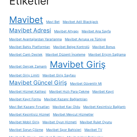
Etiketler
Mavibet
Mavi Bet
Mavibet Adil Blackjack
Mavibet Adresi
Mavibet Altyapı
Mavibet Ana Sayfa
Mavibet Avantajlardan Yararlanma
Mavibet Avrupa ve Türkiye
Mavibet Bahis Platformları
Mavibet Belge Kontrolü
Mavibet Bonus
Mavibet Canlı Destek
Mavibet Düzenli İnceleme
Mavibet Erişim Sağlama
Mavibet Giriş
Mavibet Gerçek Zamanlı
Mavibet Giriş Limiti
Mavibet Giriş Sayfası
Mavibet Güncel Giriş
Mavibet Güvenilir Mi
Mavibet Hizmet Kalitesi
Mavibet Hızlı Para Çekme
Mavibet Kayıt
Mavibet Kayıt Formu
Mavibet Kazanç Bağlantıları
Mavi Bet Kazanç Fırsatları
Mavibet Kaç Oldu
Mavibet Kesintisiz Bağlantı
Mavibet Kesintisiz Hizmet
Mavibet Mevcut Hizmetler
Mavibet Mobil Giriş
Mavibet Oyun Hizmeti
Mavibet Rulet Oyunu
Mavibet Sorun Çözme
Mavibet Spor Bahisleri
Mavibet TV