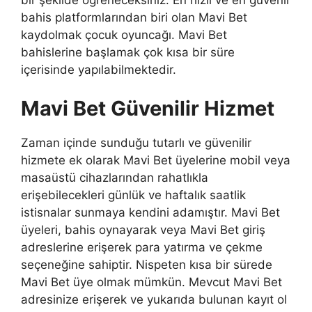
bir şekilde öğreneceksiniz. En hızlı ve en güvenli
bahis platformlarından biri olan Mavi Bet
kaydolmak çocuk oyuncağı. Mavi Bet
bahislerine başlamak çok kısa bir süre
içerisinde yapılabilmektedir.
Mavi Bet Güvenilir Hizmet
Zaman içinde sunduğu tutarlı ve güvenilir
hizmete ek olarak Mavi Bet üyelerine mobil veya
masaüstü cihazlarından rahatlıkla
erişebilecekleri günlük ve haftalık saatlik
istisnalar sunmaya kendini adamıştır. Mavi Bet
üyeleri, bahis oynayarak veya Mavi Bet giriş
adreslerine erişerek para yatırma ve çekme
seçeneğine sahiptir. Nispeten kısa bir sürede
Mavi Bet üye olmak mümkün. Mevcut Mavi Bet
adresinize erişerek ve yukarıda bulunan kayıt ol