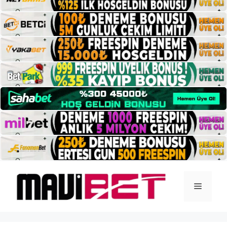
İçeriğe
atla
Menü