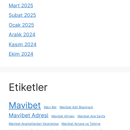
Mart 2025
Şubat 2025
Ocak 2025
Aralık 2024
Kasım 2024
Ekim 2024
Etiketler
Mavibet
Mavi Bet
Mavibet Adil Blackjack
Mavibet Adresi
Mavibet Altyapı
Mavibet Ana Sayfa
Mavibet Avantajlardan Yararlanma
Mavibet Avrupa ve Türkiye