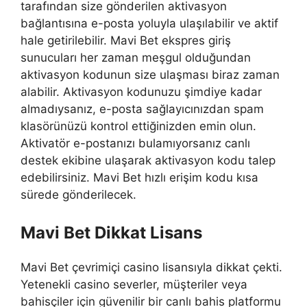
tarafından size gönderilen aktivasyon
bağlantısına e-posta yoluyla ulaşılabilir ve aktif
hale getirilebilir. Mavi Bet ekspres giriş
sunucuları her zaman meşgul olduğundan
aktivasyon kodunun size ulaşması biraz zaman
alabilir. Aktivasyon kodunuzu şimdiye kadar
almadıysanız, e-posta sağlayıcınızdan spam
klasörünüzü kontrol ettiğinizden emin olun.
Aktivatör e-postanızı bulamıyorsanız canlı
destek ekibine ulaşarak aktivasyon kodu talep
edebilirsiniz. Mavi Bet hızlı erişim kodu kısa
sürede gönderilecek.
Mavi Bet Dikkat Lisans
Mavi Bet çevrimiçi casino lisansıyla dikkat çekti.
Yetenekli casino severler, müşteriler veya
bahisçiler için güvenilir bir canlı bahis platformu