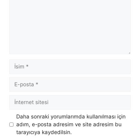
İsim
E-
posta
İnternet
sitesi
Daha sonraki yorumlarımda kullanılması için
adım, e-posta adresim ve site adresim bu
tarayıcıya kaydedilsin.